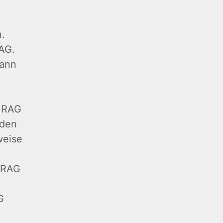
n.
RAG.
kann
e RAG
 den
weise
e RAG
G