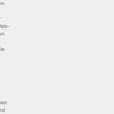
en.
r
Web-
en
ie
nen
nd